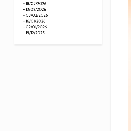
- 18/02/2026
- 13/02/2026
- 03/02/2026
- 16/01/2026
- 02/01/2026
- 19/12/2025