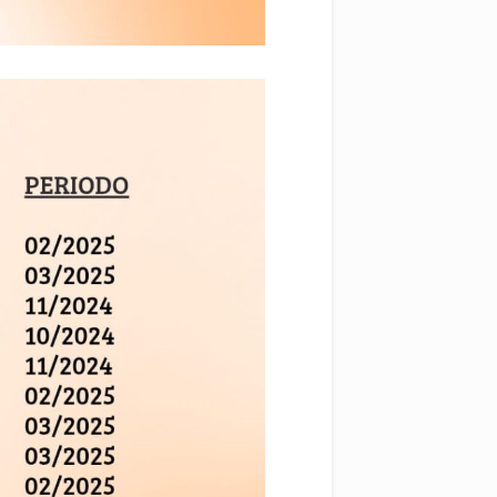
Independent
The benefits 
Online Casinos Site
playing at
A Guide to Safe
reputable on
Play
casinos: why 
matters in g
Fußballwetten
leicht gemacht:
Duel Casino:
Beste Wettanbieter
komplett guid
ohne OASIS im Test
spilleautoma
rakeback-
Best Online Casino
muligheter
South Africa 2026:
Claim your rewards
Bucuria
with exciting
divertisment
bonuses and quick
cazino onlin
telefon: când
experiența
contează mai
decât gadget