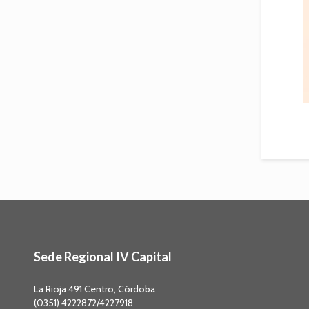
Sede Regional IV Capital
La Rioja 491 Centro, Córdoba
(0351) 4222872/4227918