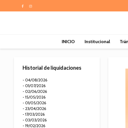
INICIO
Institucional
Trá
Historial de liquidaciones
- 04/08/2026
- 01/07/2026
- 02/06/2026
- 15/05/2026
- 01/05/2026
- 23/04/2026
- 17/03/2026
- 03/03/2026
- 19/02/2026