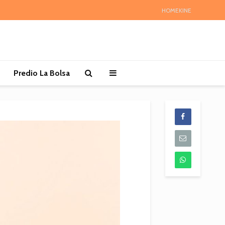
HOMEKINE
Predio La Bolsa