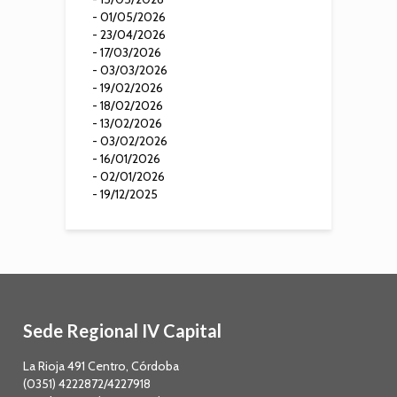
- 01/05/2026
- 23/04/2026
- 17/03/2026
- 03/03/2026
- 19/02/2026
- 18/02/2026
- 13/02/2026
- 03/02/2026
- 16/01/2026
- 02/01/2026
- 19/12/2025
Sede Regional IV Capital
La Rioja 491 Centro, Córdoba
(0351) 4222872/4227918