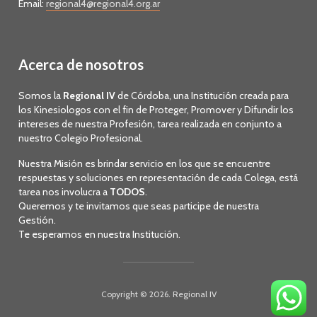
Email:
regional4@regional4.org.ar
Independent
The benef
Online Casinos Site
playing at
A Guide to Safe
reputable
Play
casinos: w
Acerca de nosotros
matters i
Fußballwetten
Somos la
Regional IV
de Córdoba, una Institución creada para
leicht gemacht:
Duel Casi
los Kinesiologos con el fin de Proteger, Promover y Difundir los
Beste Wettanbieter
komplett g
intereses de nuestra Profesión, tarea realizada en conjunto a
ohne OASIS im Test
spilleaut
nuestro Colegio Profesional.
rakeback-
Best Online Casino
mulighete
Nuestra Misión es brindar servicio en los que se encuentre
South Africa 2026:
respuestas y soluciones en representación de cada Colega, está
Claim your rewards
Bucuria
tarea nos involucra a
TODOS
.
with exciting
divertism
Queremos y te invitamos que seas participe de nuestra
bonuses and quick
cazino on
Gestión.
telefon: 
Te esperamos en nuestra Institución.
experienț
contează 
decât gad
Copyright © 2026. Regional IV