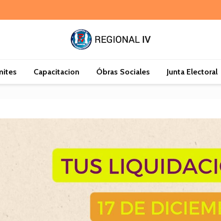
mites
Capacitacion
Óbras Sociales
Junta Electoral