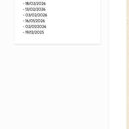
- 18/02/2026
- 13/02/2026
- 03/02/2026
- 16/01/2026
- 02/01/2026
- 19/12/2025