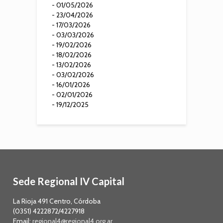
- 01/05/2026
- 23/04/2026
- 17/03/2026
- 03/03/2026
- 19/02/2026
- 18/02/2026
- 13/02/2026
- 03/02/2026
- 16/01/2026
- 02/01/2026
- 19/12/2025
Sede Regional IV Capital
La Rioja 491 Centro, Córdoba
(0351) 4222872/4227918
Email:
regional4@regional4.org.ar