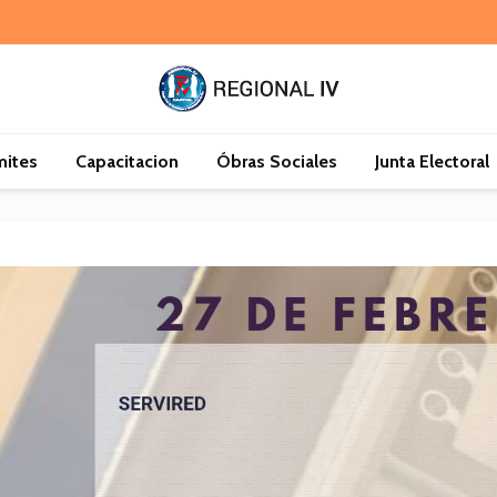
mites
Capacitacion
Óbras Sociales
Junta Electoral