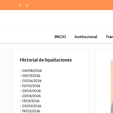
INICIO
Institucional
Trá
Historial de liquidaciones
- 04/08/2026
- 01/07/2026
- 02/06/2026
- 15/05/2026
- 01/05/2026
- 23/04/2026
- 17/03/2026
- 03/03/2026
- 19/02/2026