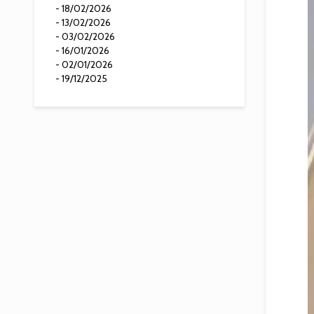
- 18/02/2026
- 13/02/2026
- 03/02/2026
- 16/01/2026
- 02/01/2026
- 19/12/2025