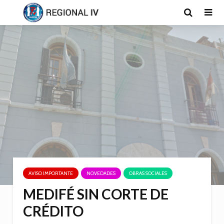
AVISO IMPORTANTE
NOVEDADES
OBRAS SOCIALES
MEDIFÉ SIN CORTE DE
CRÉDITO