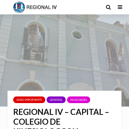
AVISO IMPORTANTE
GENERAL
NOVEDADES
REGIONAL IV – CAPITAL –
COLEGIO DE