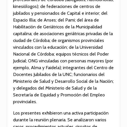
Independent
The benef
kinesiólogos); de federaciones de centros de
Online Casinos Site
playing at
jubilados y pensionados de Capital e interior; del
A Guide to Safe
reputable
Espacio Illia; de Anses; del Pami; del área de
Play
casinos: w
Habilitación de Geriátricos de la Municipalidad
matters i
Fußballwetten
capitalina; de asociaciones geriátricas privadas de la
leicht gemacht:
Duel Casi
ciudad de Córdoba; de organismos provinciales
Beste Wettanbieter
komplett g
vinculados con la educación; de la Universidad
ohne OASIS im Test
spilleaut
Nacional de Córdoba; equipos técnicos del Poder
rakeback-
Judicial; ONG vinculadas con personas mayores (por
Best Online Casino
mulighete
South Africa 2026:
ejemplo, Alma y Faidela); integrantes del Centro de
Claim your rewards
Bucuria
Docentes Jubilados de la UNC; funcionarios del
with exciting
divertism
Ministerio de Salud y Desarrollo Social de la Nación;
bonuses and quick
cazino on
y delegados del Ministerio de Salud y de la
telefon: 
Secretaría de Equidad y Promoción del Empleo
experienț
contează 
provinciales.
decât gad
Los presentes exhibieron una activa participación
durante la reunión plenaria. Se analizaron varios
casos, procedimientos actuales, circuitos de