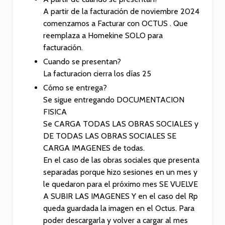
Independent
The benef
A partir de la facturación de noviembre 2024
Online Casinos Site
playing at
comenzamos a Facturar con OCTUS . Que
A Guide to Safe
reputable
reemplaza a Homekine SOLO para
Play
casinos: w
facturación.
matters i
Fußballwetten
Cuando se presentan?
leicht gemacht:
Duel Casi
La facturacion cierra los días 25
Beste Wettanbieter
komplett g
Cómo se entrega?
ohne OASIS im Test
spilleaut
rakeback-
Se sigue entregando DOCUMENTACION
Best Online Casino
mulighete
FISICA
South Africa 2026:
Se CARGA TODAS LAS OBRAS SOCIALES y
Claim your rewards
Bucuria
DE TODAS LAS OBRAS SOCIALES SE
with exciting
divertism
CARGA IMAGENES de todas.
bonuses and quick
cazino on
telefon: 
En el caso de las obras sociales que presenta
experienț
separadas porque hizo sesiones en un mes y
contează 
le quedaron para el próximo mes SE VUELVE
decât gad
A SUBIR LAS IMAGENES Y en el caso del Rp
queda guardada la imagen en el Octus. Para
poder descargarla y volver a cargar al mes